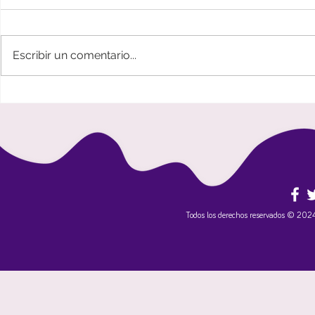
Escribir un comentario...
Tropickup presenta 'La
Ultraloide Fe
Acabación' su tercer trabajo
undécima edi
discográfico, un viaje entre la
celebración 
raíz afrocaribeña y los nuevos
sonidos inde
sonidos latinoamericanos
Caribe Alter
Todos los derechos reservados © 20