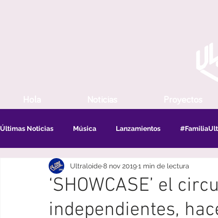
Hola
Noticias
Proyectos
Últimas Noticias
Música
Lanzamientos
#FamiliaUlt
Ultraloide
8 nov 2019
1 min de lectura
‘SHOWCASE’ el circui
independientes, hac