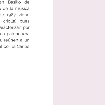
an Basilio de 
o de la música 
e 1987 viene 
criolla’, pues 
racterizan por 
gua palenquera 
, reúnen a un 
 por el Caribe 