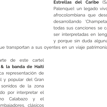
Estrellas del Caribe
 (S
Palenque): un legado viv
afrocolombiana que desd
desarrollando ‘Champeta 
todas sus canciones se ca
ser interpretadas en len
y porque sin duda alguna
ue transportan a sus oyentes en un viaje patrimonial
También hace parte de este cartel 
 & la banda de Haiti
ica representación de 
l y popular del Gran 
 sonidos de la zona 
do por interpretar el 
mo Calabazo y el 
bajadores, clásicos 