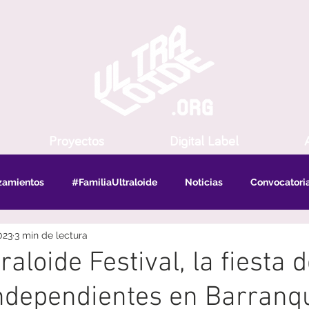
Proyectos
Digital Label
A
zamientos
#FamiliaUltraloide
Noticias
Convocatori
023
3 min de lectura
raloide Festival, la fiesta d
ndependientes en Barranqu