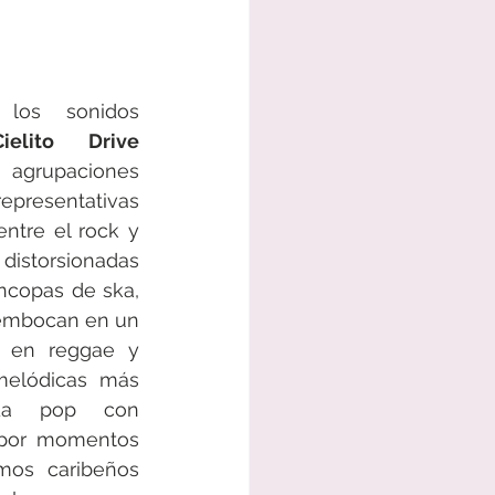
los sonidos 
Cielito Drive
s agrupaciones 
epresentativas 
ntre el rock y 
 distorsionadas 
ncopas de ska, 
embocan en un 
 en reggae y 
elódicas más 
da pop con 
 por momentos 
mos caribeños 