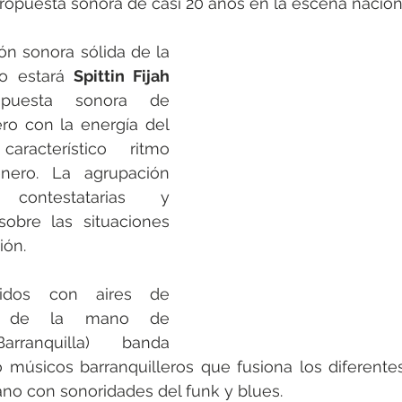
ropuesta sonora de casi 20 años en la escena nacion
n sonora sólida de la 
co estará 
Spittin Fijah
Propuesta sonora de 
ro con la energía del 
racterístico ritmo 
nero. La agrupación 
 contestatarias y 
obre las situaciones 
ión.
idos con aires de 
nostalgia llegan de la mano de 
rranquilla) banda 
 músicos barranquilleros que fusiona los diferentes 
no con sonoridades del funk y blues. 