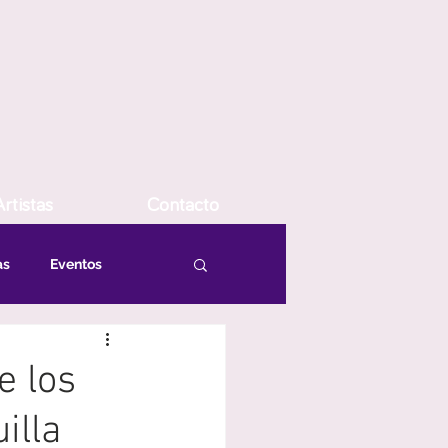
rtistas
Contacto
as
Eventos
e los
illa