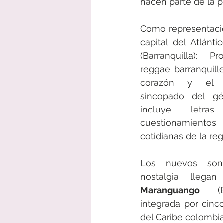
hacen parte de la p
Como representació
capital del Atlánti
(Barranquilla): 
reggae barranquille
corazón y el ca
sincopado del gé
incluye letras
cuestionamientos s
cotidianas de la reg
Los nuevos son
Maranguango
 (Ba
integrada por cinco
del Caribe colombia