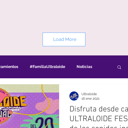
Load More
zamientos
#FamiliaUltraloide
Noticias
Ultraloide
16 ene 2021
Disfruta desde ca
ULTRALOIDE FESTI